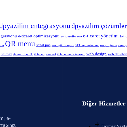
dpyazilim entegrasyonu
dpyazilim çözümler
e-ticaret yönetimi
tegrasyonu
e-ticaret optimizasyonu
e-ticarette seo
E-ti
QR menu
sanal pos
hop
seo optimizasyon
SEO optimization
seo proğramı
sipari
web design
ticimax
web develo
ticimax bayilik
ticimax paketleri
ticimax sayfa tasarımı
Diğer Hizmetler
mı, e-
tağınız.
Ticimax Sayfa