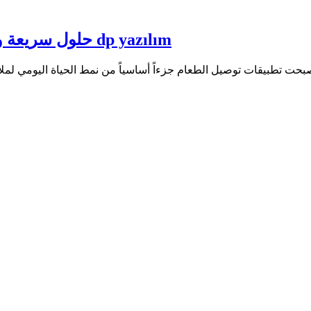
إنشاء تطبيق مثل yemek sepeti: حلول سريعة واقتصادية مع dp yazılım
ت تطبيقات توصيل الطعام جزءاً أساسياً من نمط الحياة اليومي لملا