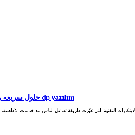
إنشاء تطبيق مثل yemek sepeti: حلول سريعة واقتصادية مع dp yazılım
تكارات التقنية التي غيّرت طريقة تفاعل الناس مع خدمات الأطعمة. ف