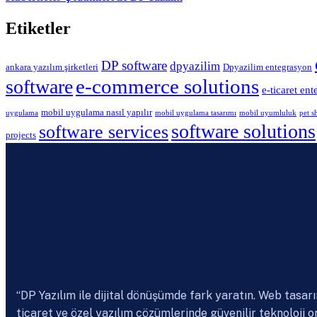
Etiketler
DP software
dpyazilim
ankara yazılım şirketleri
Dpyazilim entegrasyon
e-commerce solutions
software
e-ticaret en
mobil uygulama nasıl yapılır
uygulama
mobil uygulama tasarımı
mobil uyumluluk
pet s
software solutions
software services
projects
“DP Yazılım ile dijital dönüşümde fark yaratın. Web tasarı
ticaret ve özel yazılım çözümlerinde güvenilir teknoloji or