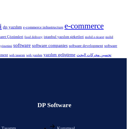
e-commerce
i
dp yazılım
e-commerce infrastructure
caret Çözümleri
istanbul yazılım şirketleri
food delivery
mobil e-ticaret
mobil
software
software companies
software development
software
ş yönetimi
yazılım geliştirme
pment
تحسين محركات البحث
web tasarım
web yazılım
DP Software
 Tasarım
Kurumsal